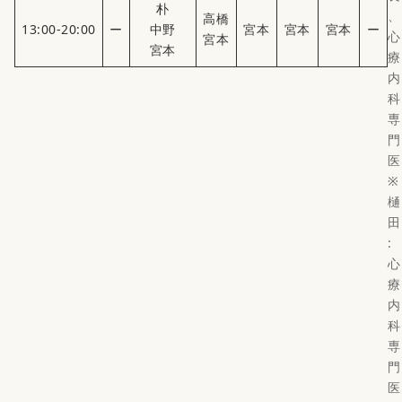
朴
、
高橋
13:00-20:00
ー
中野
宮本
宮本
宮本
ー
心
宮本
宮本
療
内
科
専
門
医
※
樋
田
:
心
療
内
科
専
門
医