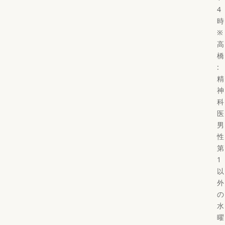
4
時
※
高
橋
:
精
神
科
医
男
性
第
1
以
外
の
水
曜