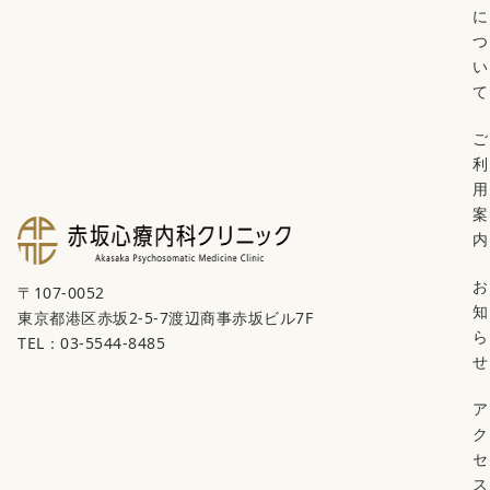
に
つ
い
て
ご
利
用
案
内
お
〒107-0052
知
東京都港区赤坂2-5-7渡辺商事赤坂ビル7F
ら
TEL：03-5544-8485
せ
ア
ク
セ
ス