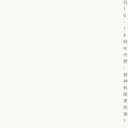
日
1
0
-
1
8
時
※
中
野
:
精
神
科
医
男
性
第
1
,