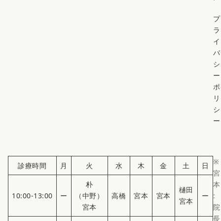
プ
ラ
イ
バ
シ
ー
ポ
リ
シ
ー
※
診療時間
月
火
水
木
金
土
日
宮
朴
本
樋田
10:00-13:00
ー
（中野）
高橋
宮本
宮本
ー
:
宮本
宮本
院
長