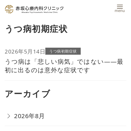
コ
うつ病初期症状
ン
テ
ン
2026年5月14日
うつ病初期症状
うつ病は「悲しい病気」ではない――最
ツ
初に出るのは意外な症状です
へ
移
アーカイブ
動
2026年8月