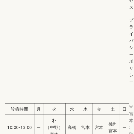
セ
ス
プ
ラ
イ
バ
シ
ー
ポ
リ
シ
ー
※
診療時間
月
火
水
木
金
土
日
宮
朴
本
樋田
10:00-13:00
ー
（中野）
高橋
宮本
宮本
ー
:
宮本