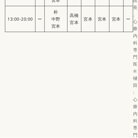
宮本
院
長
朴
、
高橋
13:00-20:00
ー
中野
宮本
宮本
宮本
ー
心
宮本
宮本
療
内
科
専
門
医
※
樋
田
:
心
療
内
科
専
門