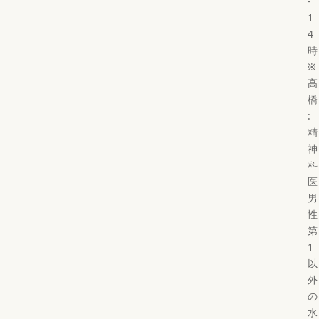
-
1
4
時
※
高
橋
:
精
神
科
医
男
性
第
1
以
外
の
水