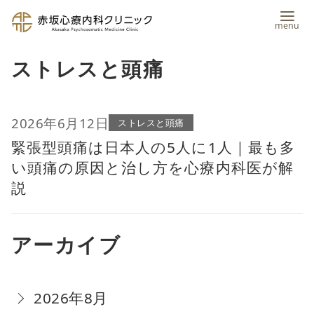
コ
ストレスと頭痛
ン
テ
ン
2026年6月12日
ストレスと頭痛
緊張型頭痛は日本人の5人に1人｜最も多
ツ
い頭痛の原因と治し方を心療内科医が解
へ
説
移
動
アーカイブ
2026年8月