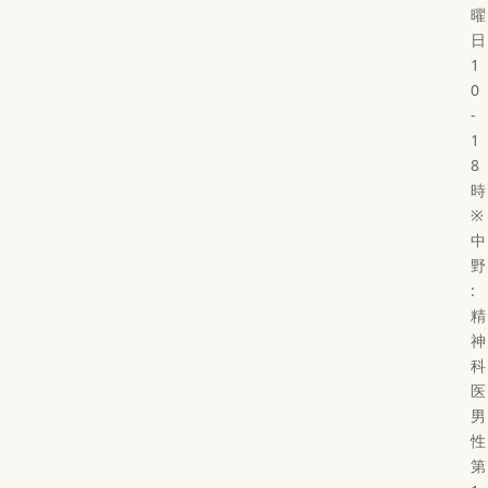
曜
日
1
0
-
1
8
時
※
中
野
:
精
神
科
医
男
性
第