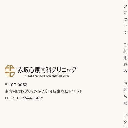
ク
に
つ
い
て
ご
利
用
案
内
お
〒107-0052
知
東京都港区赤坂2-5-7渡辺商事赤坂ビル7F
ら
TEL：03-5544-8485
せ
ア
ク