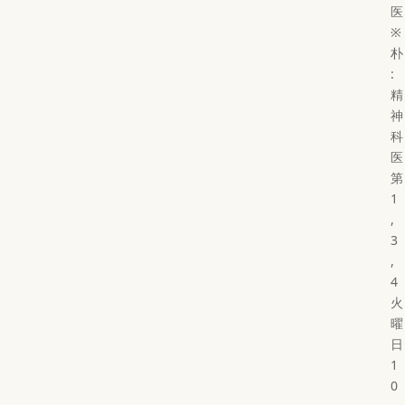
医
※
朴
:
精
神
科
医
第
1
,
3
,
4
火
曜
日
1
0