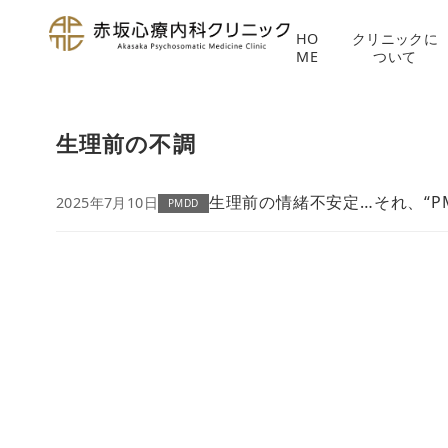
HO
クリニックに
ME
ついて
コ
ン
生理前の不調
テ
ン
ツ
生理前の情緒不安定…それ、“P
2025年7月10日
PMDD
へ
移
動