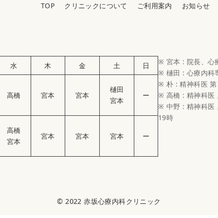
TOP
クリニックについて
ご利用案内
お知らせ
※ 宮本 : 院長、
水
木
金
土
日
※ 樋田 : 心療内
※ 朴 : 精神科医 第
樋田
高橋
宮本
宮本
ー
※ 高橋 : 精神科医
宮本
※ 中野 : 精神科医 
19時
高橋
宮本
宮本
宮本
ー
宮本
© 2022
赤坂心療内科クリニック