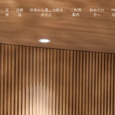
症
治療
症状から選ぶ治療法
ご利用
初めての
F
状
法
ガイド
案内
方へ
Q