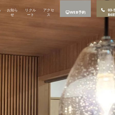
A
お知ら
リクル
アクセ
03-
WEB予約
せ
ート
ス
848