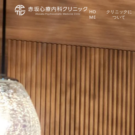
コ
ン
HO
クリニックに
ME
ついて
テ
ン
ツ
へ
移
動