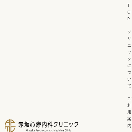
T
O
P
ク
リ
ニ
ッ
ク
に
つ
い
て
ご
利
用
案
内