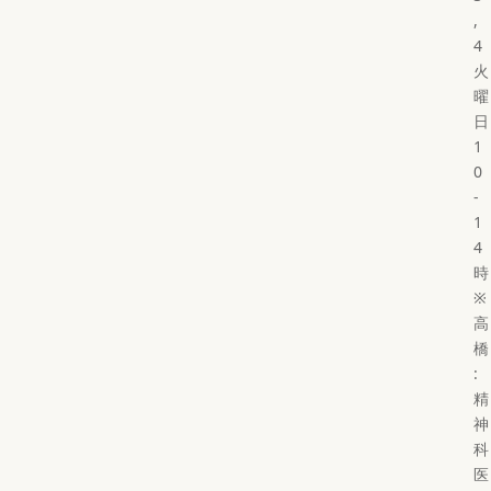
,
4
火
曜
日
1
0
-
1
4
時
※
高
橋
:
精
神
科
医