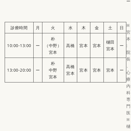
ー
※
診療時間
月
火
水
木
金
土
日
宮
朴
本
樋田
10:00-13:00
ー
（中野）
高橋
宮本
宮本
ー
:
宮本
宮本
院
長
朴
、
高橋
13:00-20:00
ー
中野
宮本
宮本
宮本
ー
心
宮本
宮本
療
内
科
専
門
医
※
樋