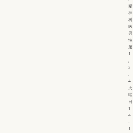
精
神
科
医
男
性
第
1
,
3
,
4
火
曜
日
1
4
-
1