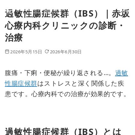
過敏性腸症候群（IBS）｜赤坂
コ
ン
心療内科クリニックの診断・
テ
治療
ン
2026年5月15日
2026年6月30日
ツ
へ
腹痛・下痢・便秘が繰り返される…。
過敏
移
性腸症候群
はストレスと深く関係した疾
動
患です。心療内科での治療が効果的です。
過敏性腸症候群（IBS）とは