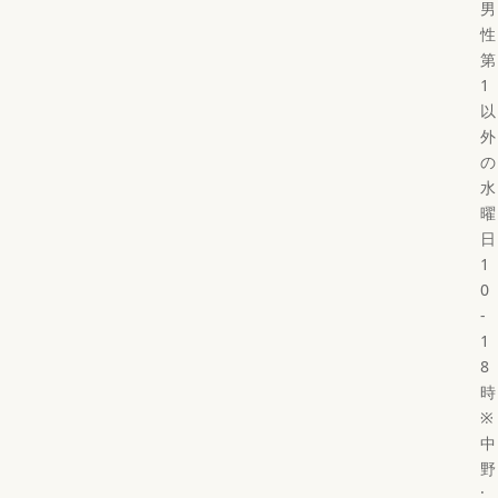
男
性
第
1
以
外
の
水
曜
日
1
0
-
1
8
時
※
中
野
: