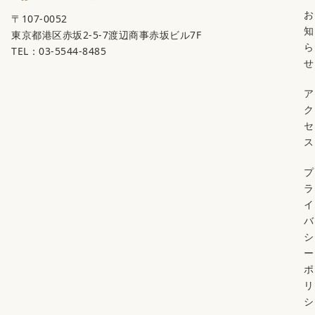
お
〒107-0052
知
東京都港区赤坂2-5-7渡辺商事赤坂ビル7F
ら
TEL：03-5544-8485
せ
ア
ク
セ
ス
プ
ラ
イ
バ
シ
ー
ポ
リ
シ