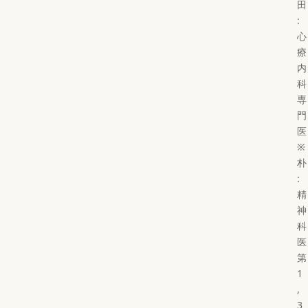
田
:
心
療
内
科
専
門
医
※
朴
:
精
神
科
医
第
1
,
3