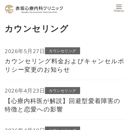
コ
カウンセリング
ン
テ
ン
2026年5月27日
カウンセリング
カウンセリング料金およびキャンセルポ
ツ
リシー変更のお知らせ
へ
移
2026年4月23日
動
カウンセリング
【心療内科医が解説】回避型愛着障害の
特徴と恋愛への影響