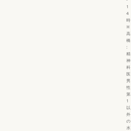
1
4
時
※
高
橋
:
精
神
科
医
男
性
第
1
以
外
の
水