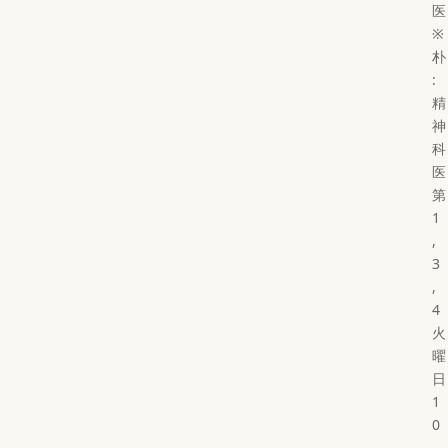
医
※
朴
:
精
神
科
医
第
1
,
3
,
4
火
曜
日
1
0
-