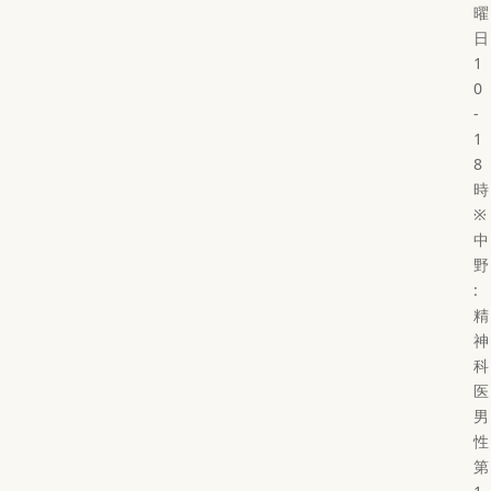
曜
日
1
0
-
1
8
時
※
中
野
:
精
神
科
医
男
性
第