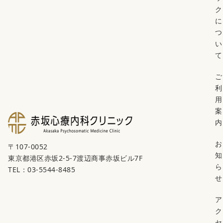
ク
に
つ
い
て
ご
利
用
案
内
お
〒107-0052
知
東京都港区赤坂2-5-7渡辺商事赤坂ビル7F
ら
TEL：03-5544-8485
せ
ア
ク
セ