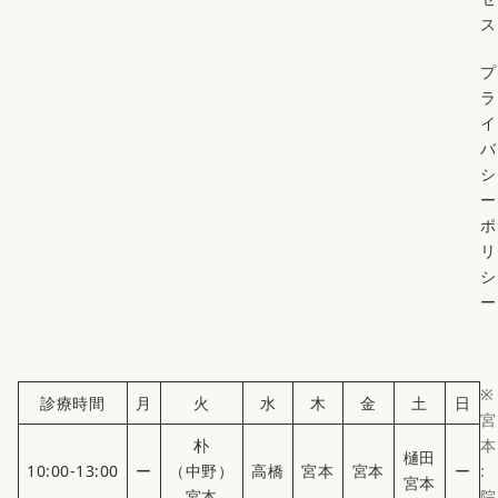
ス
プ
ラ
イ
バ
シ
ー
ポ
リ
シ
ー
※
診療時間
月
火
水
木
金
土
日
宮
朴
本
樋田
10:00-13:00
ー
（中野）
高橋
宮本
宮本
ー
:
宮本
宮本
院