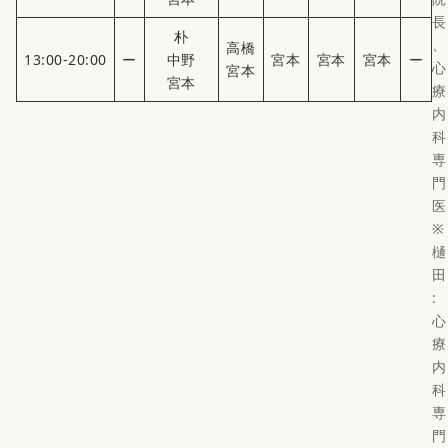
長
朴
、
高橋
13:00-20:00
ー
中野
宮本
宮本
宮本
ー
心
宮本
宮本
療
内
科
専
門
医
※
樋
田
:
心
療
内
科
専
門