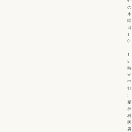
外
の
水
曜
日
1
0
-
1
8
時
※
中
野
:
精
神
科
医
男