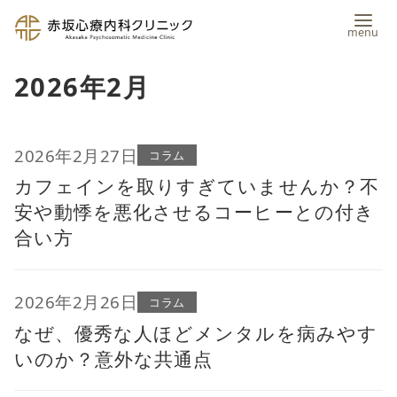
コ
2026年2月
ン
テ
ン
2026年2月27日
コラム
カフェインを取りすぎていませんか？不
ツ
安や動悸を悪化させるコーヒーとの付き
へ
合い方
移
動
2026年2月26日
コラム
なぜ、優秀な人ほどメンタルを病みやす
いのか？意外な共通点