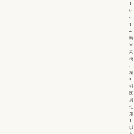
1
0
-
1
4
時
※
高
橋
:
精
神
科
医
男
性
第
1
以