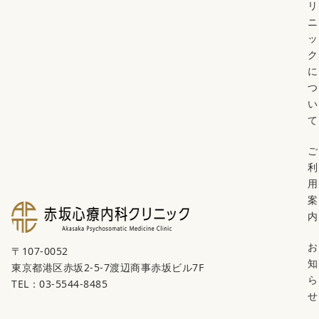
リ
ニ
ッ
ク
に
つ
い
て
ご
利
用
案
内
お
〒107-0052
知
東京都港区赤坂2-5-7渡辺商事赤坂ビル7F
ら
TEL：03-5544-8485
せ