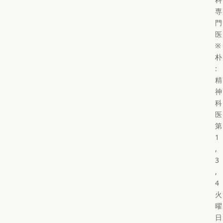
専
門
医
※
朴
:
精
神
科
医
第
1
,
3
,
4
火
曜
日