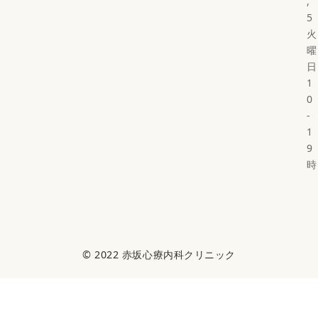
,
5
火
曜
日
1
0
-
1
9
時
© 2022
赤坂心療内科クリニック