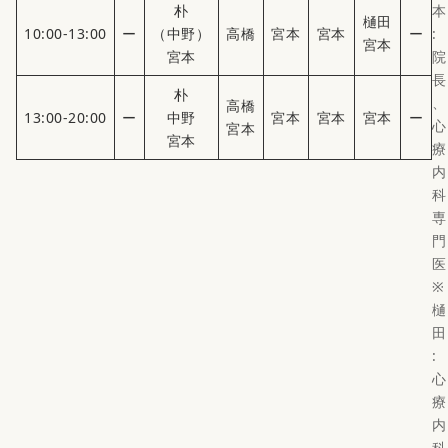
朴
本
樋田
10:00-13:00
ー
（中野）
高橋
宮本
宮本
ー
:
宮本
宮本
院
長
朴
、
高橋
13:00-20:00
ー
中野
宮本
宮本
宮本
ー
心
宮本
宮本
療
内
科
専
門
医
※
樋
田
:
心
療
内
科