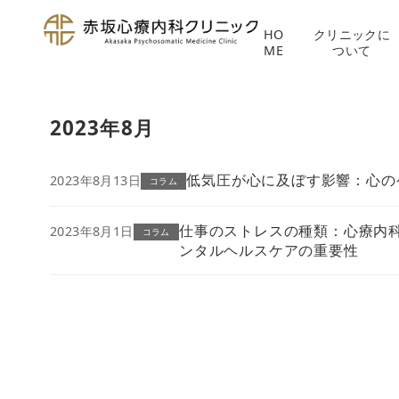
HO
クリニックに
ME
ついて
コ
ン
2023年8月
テ
ン
ツ
低気圧が心に及ぼす影響：心の
2023年8月13日
コラム
へ
移
仕事のストレスの種類：心療内
2023年8月1日
コラム
動
ンタルヘルスケアの重要性