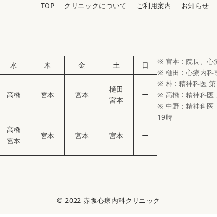
TOP
クリニックについて
ご利用案内
お知らせ
※ 宮本 : 院長、
水
木
金
土
日
※ 樋田 : 心療内
※ 朴 : 精神科医 第
樋田
高橋
宮本
宮本
ー
※ 高橋 : 精神科医
宮本
※ 中野 : 精神科医 
19時
高橋
宮本
宮本
宮本
ー
宮本
© 2022
赤坂心療内科クリニック