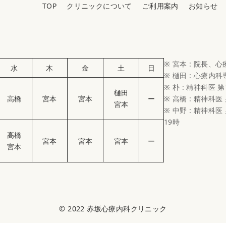
TOP
クリニックについて
ご利用案内
お知らせ
※ 宮本 : 院長、
水
木
金
土
日
※ 樋田 : 心療内
※ 朴 : 精神科医 第
樋田
高橋
宮本
宮本
ー
※ 高橋 : 精神科医
宮本
※ 中野 : 精神科医 
19時
高橋
宮本
宮本
宮本
ー
宮本
© 2022
赤坂心療内科クリニック