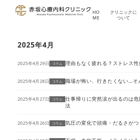
HO
クリニックに
ME
ついて
コ
ン
2025年4月
テ
ン
ツ
理由もなく疲れる？ストレス性
2025年4月29日
コラム
へ
移
職場が怖い、行きたくない…そ
2025年4月28日
コラム
動
仕事帰りに突然涙が出るのは危
2025年4月27日
コラム
法
気圧の変化で頭痛・だるさがつ
2025年4月26日
コラム