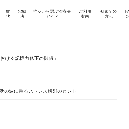
症
治療
症状から選ぶ治療法
ご利用
初めての
F
状
法
ガイド
案内
方へ
Q
における記憶力低下の関係」
生活の波に乗るストレス解消のヒント