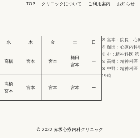
TOP
クリニックについて
ご利用案内
お知らせ
※ 宮本 : 院長、
水
木
金
土
日
※ 樋田 : 心療内
※ 朴 : 精神科医 第
樋田
高橋
宮本
宮本
ー
※ 高橋 : 精神科医
宮本
※ 中野 : 精神科医 
19時
高橋
宮本
宮本
宮本
ー
宮本
© 2022
赤坂心療内科クリニック