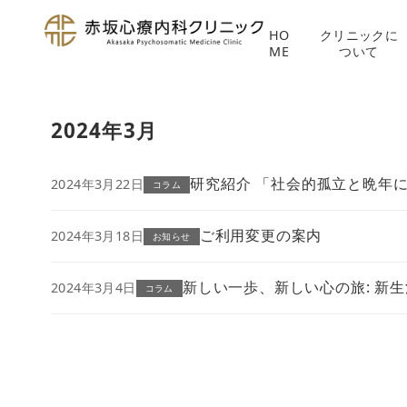
HO
クリニックに
ME
ついて
コ
ン
2024年3月
テ
ン
ツ
研究紹介 「社会的孤立と晩年
2024年3月22日
コラム
へ
移
ご利用変更の案内
2024年3月18日
お知らせ
動
新しい一歩、新しい心の旅: 新
2024年3月4日
コラム