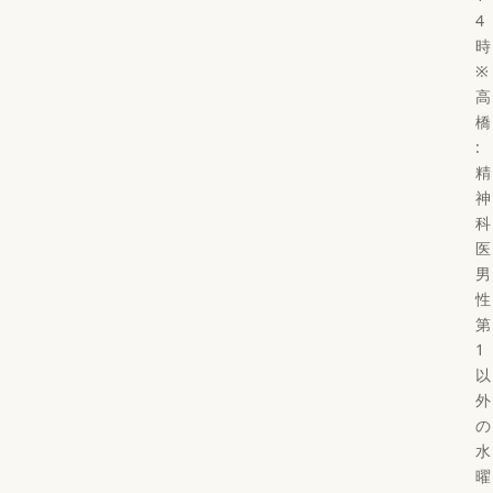
4
時
※
高
橋
:
精
神
科
医
男
性
第
1
以
外
の
水
曜