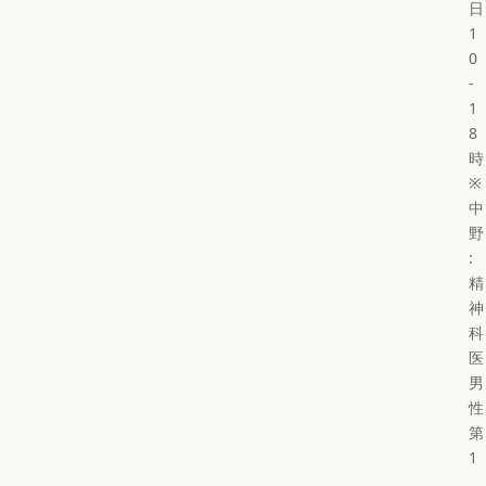
日
1
0
-
1
8
時
※
中
野
:
精
神
科
医
男
性
第
1
,