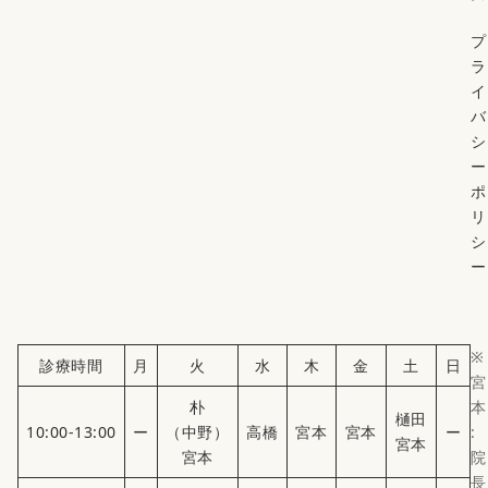
プ
ラ
イ
バ
シ
ー
ポ
リ
シ
ー
※
診療時間
月
火
水
木
金
土
日
宮
朴
本
樋田
10:00-13:00
ー
（中野）
高橋
宮本
宮本
ー
:
宮本
宮本
院
長