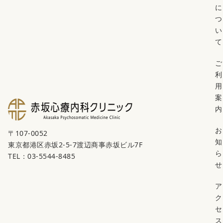
に
つ
い
て
ご
利
用
案
内
お
〒107-0052
知
東京都港区赤坂2-5-7渡辺商事赤坂ビル7F
ら
TEL：03-5544-8485
せ
ア
ク
セ
ス