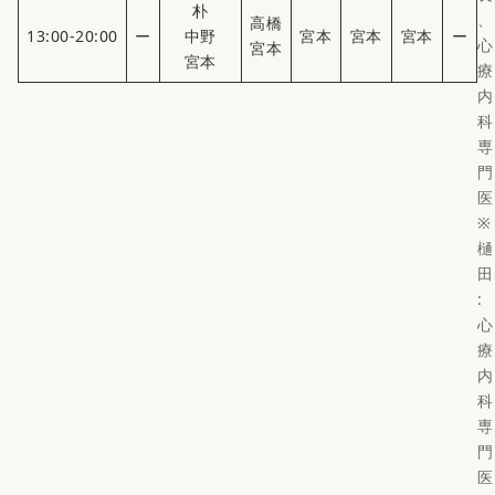
朴
、
高橋
13:00-20:00
ー
中野
宮本
宮本
宮本
ー
心
宮本
宮本
療
内
科
専
門
医
※
樋
田
:
心
療
内
科
専
門
医