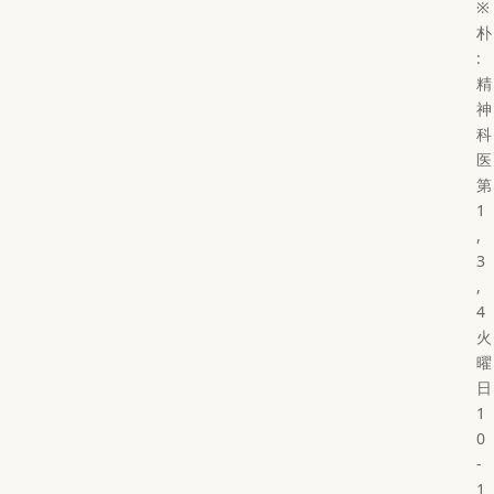
※
朴
:
精
神
科
医
第
1
,
3
,
4
火
曜
日
1
0
-
1