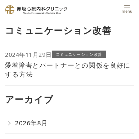
コ
コミュニケーション改善
ン
テ
ン
2024年11月29日
コミュニケーション改善
愛着障害とパートナーとの関係を良好に
ツ
する方法
へ
移
アーカイブ
動
2026年8月