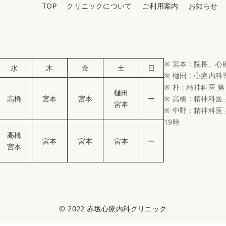
TOP
クリニックについて
ご利用案内
お知らせ
※ 宮本 : 院長、
水
木
金
土
日
※ 樋田 : 心療内
※ 朴 : 精神科医 第
樋田
高橋
宮本
宮本
ー
※ 高橋 : 精神科医
宮本
※ 中野 : 精神科医 
19時
高橋
宮本
宮本
宮本
ー
宮本
© 2022
赤坂心療内科クリニック