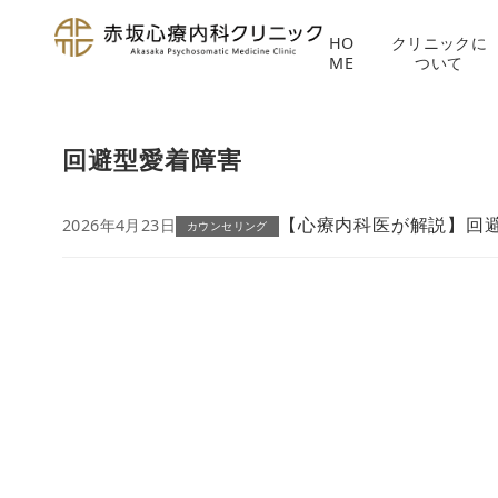
HO
クリニックに
ME
ついて
コ
ン
回避型愛着障害
テ
ン
ツ
【心療内科医が解説】回
2026年4月23日
カウンセリング
へ
移
動