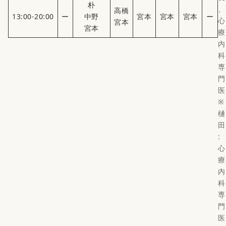
朴
、
高橋
13:00-20:00
ー
中野
宮本
宮本
宮本
ー
心
宮本
宮本
療
内
科
専
門
医
※
樋
田
:
心
療
内
科
専
門
医