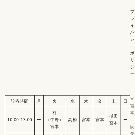
プ
ラ
イ
バ
シ
ー
ポ
リ
シ
ー
※
診療時間
月
火
水
木
金
土
日
宮
朴
本
樋田
10:00-13:00
ー
（中野）
高橋
宮本
宮本
ー
:
宮本
宮本
院
長