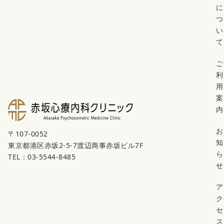
に
つ
い
て
ご
利
用
案
内
お
〒107-0052
知
東京都港区赤坂2-5-7渡辺商事赤坂ビル7F
ら
TEL：03-5544-8485
せ
ア
ク
セ
ス