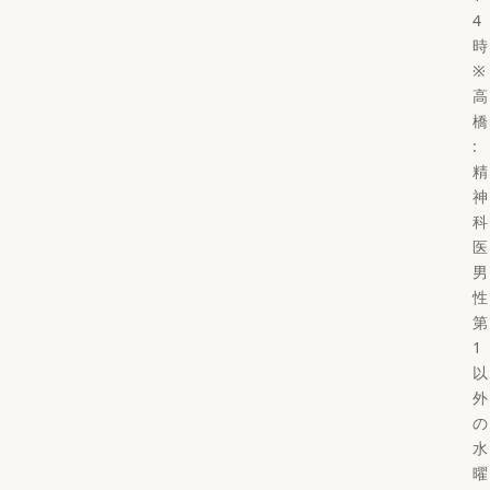
4
時
※
高
橋
:
精
神
科
医
男
性
第
1
以
外
の
水
曜