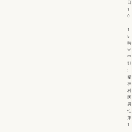
日
1
0
-
1
8
時
※
中
野
:
精
神
科
医
男
性
第
1
,