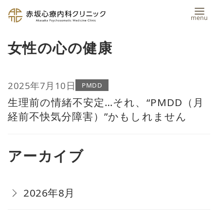
コ
女性の心の健康
ン
テ
ン
2025年7月10日
PMDD
生理前の情緒不安定…それ、“PMDD（月
ツ
経前不快気分障害）”かもしれません
へ
移
アーカイブ
動
2026年8月