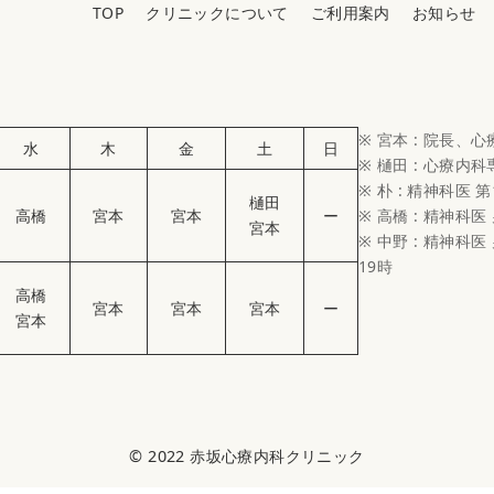
TOP
クリニックについて
ご利用案内
お知らせ
※ 宮本 : 院長、
水
木
金
土
日
※ 樋田 : 心療内
※ 朴 : 精神科医 第
樋田
高橋
宮本
宮本
ー
※ 高橋 : 精神科医
宮本
※ 中野 : 精神科医 
19時
高橋
宮本
宮本
宮本
ー
宮本
© 2022
赤坂心療内科クリニック