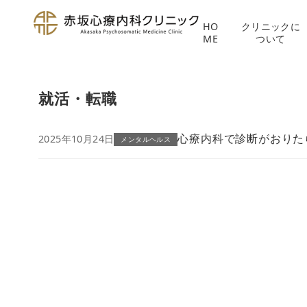
HO
クリニックに
ME
ついて
コ
ン
就活・転職
テ
ン
ツ
心療内科で診断がおりた
2025年10月24日
メンタルヘルス
へ
移
動