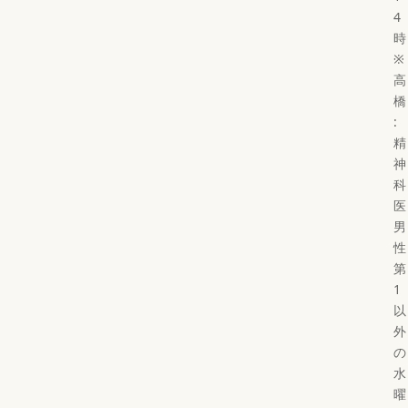
4
時
※
高
橋
:
精
神
科
医
男
性
第
1
以
外
の
水
曜