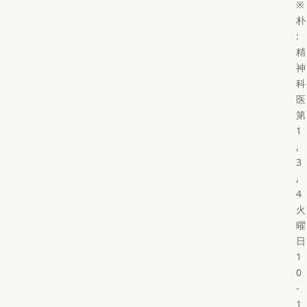
※
朴
:
精
神
科
医
第
1
,
3
,
4
火
曜
日
1
0
-
1