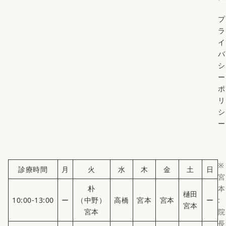
プ
ラ
イ
バ
シ
ー
ポ
リ
シ
ー
※
診療時間
月
火
水
木
金
土
日
宮
朴
本
樋田
10:00-13:00
ー
（中野）
高橋
宮本
宮本
ー
:
宮本
宮本
院
長