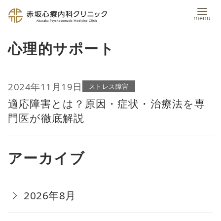
コ
心理的サポート
ン
テ
ン
2024年11月19日
ストレス障害
適応障害とは？原因・症状・治療法を専
ツ
門医が徹底解説
へ
移
アーカイブ
動
2026年8月