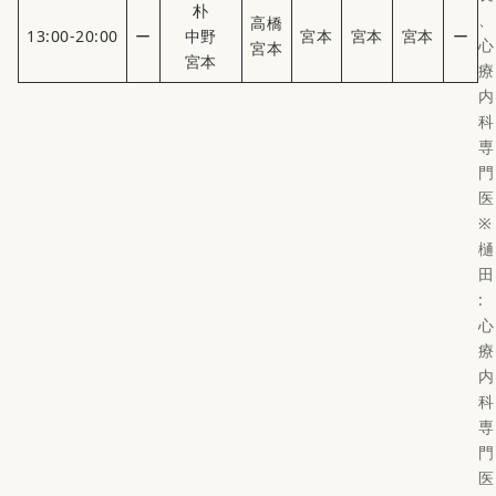
朴
、
高橋
13:00-20:00
ー
中野
宮本
宮本
宮本
ー
心
宮本
宮本
療
内
科
専
門
医
※
樋
田
:
心
療
内
科
専
門
医