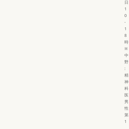
日
1
0
-
1
8
時
※
中
野
:
精
神
科
医
男
性
第
1
,