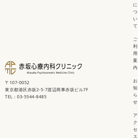
に
つ
い
て
ご
利
用
案
内
お
〒107-0052
知
東京都港区赤坂2-5-7渡辺商事赤坂ビル7F
ら
TEL：03-5544-8485
せ
ア
ク
セ
ス