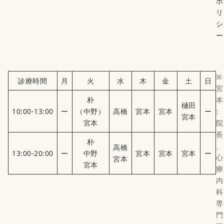
ポ
リ
シ
ー
※
診療時間
月
火
水
木
金
土
日
宮
朴
本
樋田
10:00-13:00
ー
（中野）
高橋
宮本
宮本
ー
:
宮本
宮本
院
長
朴
、
高橋
13:00-20:00
ー
中野
宮本
宮本
宮本
ー
心
宮本
宮本
療
内
科
専
門