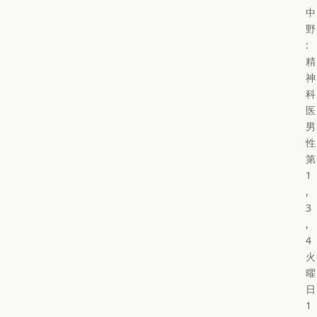
中
野
:
精
神
科
医
男
性
第
1
,
3
,
4
火
曜
日
1