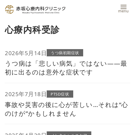
コ
心療内科受診
ン
テ
ン
2026年5月14日
うつ病初期症状
うつ病は「悲しい病気」ではない――最
ツ
初に出るのは意外な症状です
へ
移
2025年7月18日
動
PTSD症状
事故や災害の後に心が苦しい…それは”心
のけが”かもしれません