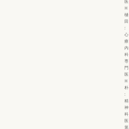
医
※
樋
田
:
心
療
内
科
専
門
医
※
朴
:
精
神
科
医
第