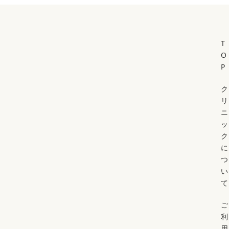
T
O
P
ク
リ
ニ
ッ
ク
に
つ
い
て
ご
利
用