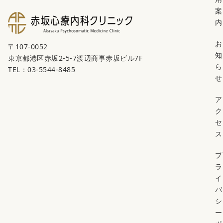
案
内
お
〒107-0052
知
東京都港区赤坂2-5-7渡辺商事赤坂ビル7F
ら
TEL：03-5544-8485
せ
ア
ク
セ
ス
プ
ラ
イ
バ
シ
ー