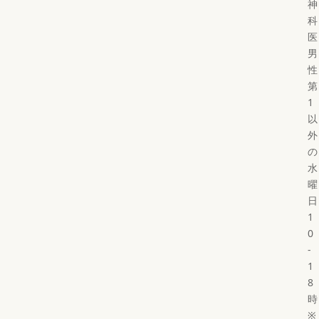
神
科
医
男
性
第
1
以
外
の
水
曜
日
1
0
-
1
8
時
※