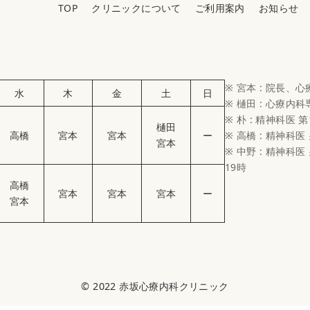
TOP
クリニックについて
ご利用案内
お知らせ
※ 宮本 : 院長、
水
木
金
土
日
※ 樋田 : 心療内
※ 朴 : 精神科医 第
樋田
高橋
宮本
宮本
ー
※ 高橋 : 精神科医
宮本
※ 中野 : 精神科医 
19時
高橋
宮本
宮本
宮本
ー
宮本
© 2022
赤坂心療内科クリニック