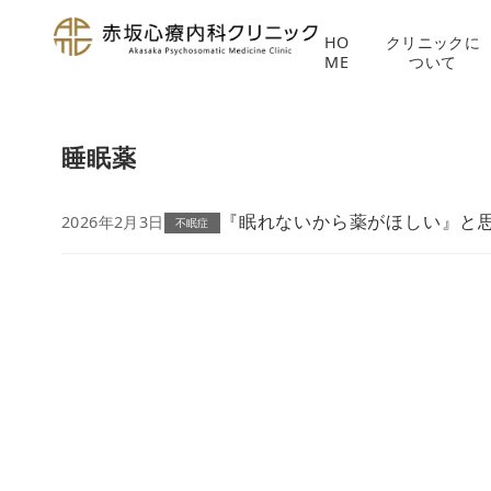
HO
クリニックに
ME
ついて
コ
ン
睡眠薬
テ
ン
ツ
『眠れないから薬がほしい』と
2026年2月3日
不眠症
へ
移
動