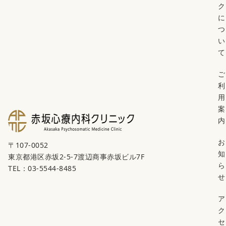
ク
に
つ
い
て
ご
利
用
案
内
お
〒107-0052
知
東京都港区赤坂2-5-7渡辺商事赤坂ビル7F
ら
TEL：03-5544-8485
せ
ア
ク
セ