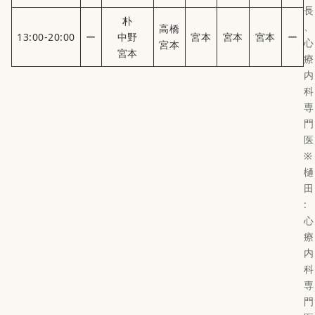
長
朴
、
高橋
13:00-20:00
ー
中野
宮本
宮本
宮本
ー
心
宮本
宮本
療
内
科
専
門
医
※
樋
田
:
心
療
内
科
専
門