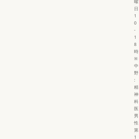
曜
日
1
0
-
1
8
時
※
中
野
:
精
神
科
医
男
性
第
1