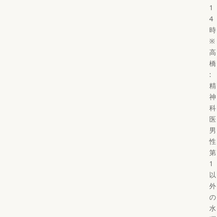
1
4
時
※
高
橋
:
精
神
科
医
男
性
第
1
以
外
の
水