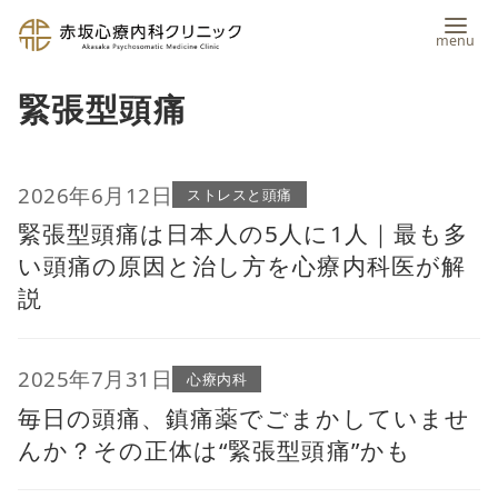
コ
緊張型頭痛
ン
テ
ン
2026年6月12日
ストレスと頭痛
緊張型頭痛は日本人の5人に1人｜最も多
ツ
い頭痛の原因と治し方を心療内科医が解
へ
説
移
動
2025年7月31日
心療内科
毎日の頭痛、鎮痛薬でごまかしていませ
んか？その正体は“緊張型頭痛”かも