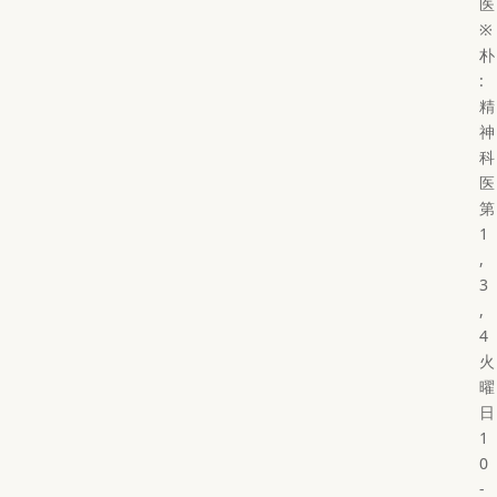
医
※
朴
:
精
神
科
医
第
1
,
3
,
4
火
曜
日
1
0
-