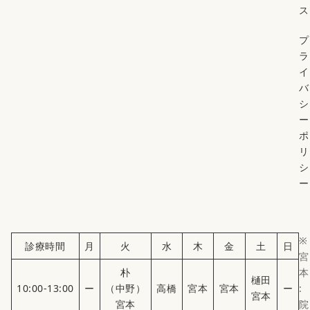
ス
プ
ラ
イ
バ
シ
ー
ポ
リ
シ
ー
※
診療時間
月
火
水
木
金
土
日
宮
朴
本
樋田
10:00-13:00
ー
（中野）
高橋
宮本
宮本
ー
:
宮本
宮本
院