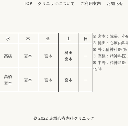
TOP
クリニックについて
ご利用案内
お知らせ
※ 宮本 : 院長、
水
木
金
土
日
※ 樋田 : 心療内
※ 朴 : 精神科医 第
樋田
高橋
宮本
宮本
ー
※ 高橋 : 精神科医
宮本
※ 中野 : 精神科医 
19時
高橋
宮本
宮本
宮本
ー
宮本
© 2022
赤坂心療内科クリニック