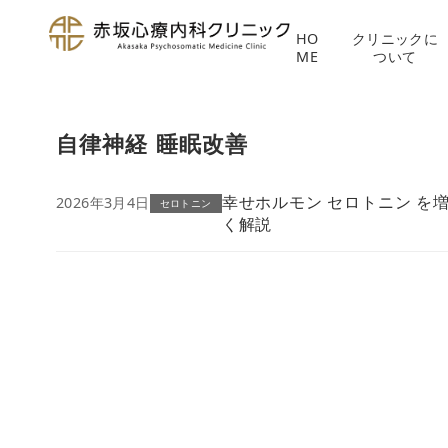
HO
クリニックに
ME
ついて
コ
ン
自律神経 睡眠改善
テ
ン
ツ
幸せホルモン セロトニン を
2026年3月4日
セロトニン
く解説
へ
移
動