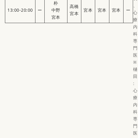
朴
、
高橋
13:00-20:00
ー
中野
宮本
宮本
宮本
ー
心
宮本
宮本
療
内
科
専
門
医
※
樋
田
:
心
療
内
科
専
門
医