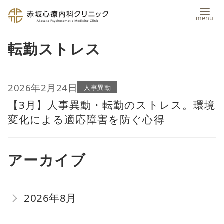
コ
転勤ストレス
ン
テ
ン
2026年2月24日
人事異動
【3月】人事異動・転勤のストレス。環境
ツ
変化による適応障害を防ぐ心得
へ
移
アーカイブ
動
2026年8月