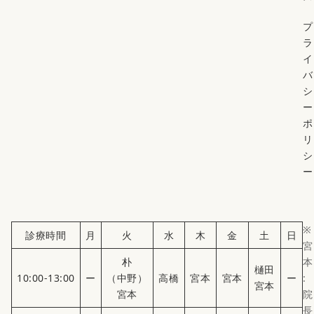
プ
ラ
イ
バ
シ
ー
ポ
リ
シ
ー
※
診療時間
月
火
水
木
金
土
日
宮
朴
本
樋田
10:00-13:00
ー
（中野）
高橋
宮本
宮本
ー
:
宮本
宮本
院
長