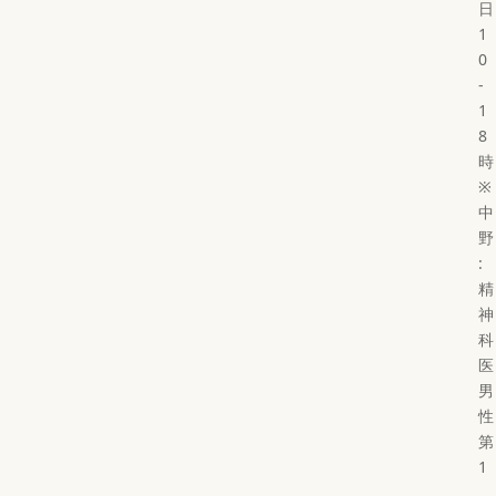
日
1
0
-
1
8
時
※
中
野
:
精
神
科
医
男
性
第
1
,