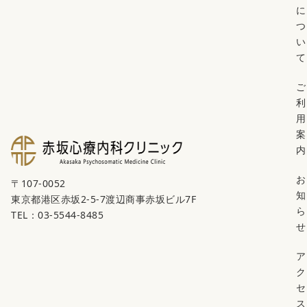
に
つ
い
て
ご
利
用
案
内
お
〒107-0052
知
東京都港区赤坂2-5-7渡辺商事赤坂ビル7F
ら
TEL：03-5544-8485
せ
ア
ク
セ
ス