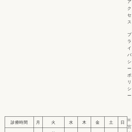
ア
ク
セ
ス
プ
ラ
イ
バ
シ
ー
ポ
リ
シ
ー
※
診療時間
月
火
水
木
金
土
日
宮