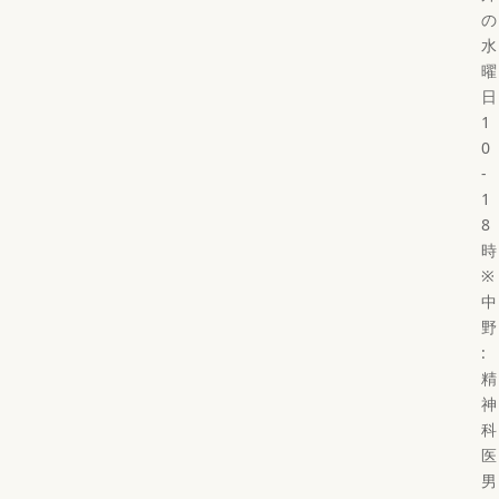
の
水
曜
日
1
0
-
1
8
時
※
中
野
:
精
神
科
医
男