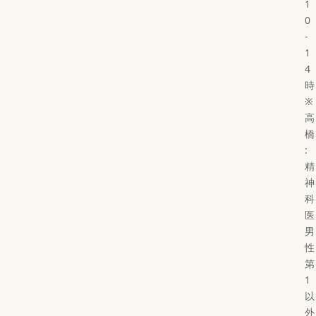
1
0
-
1
4
時
※
高
橋
:
精
神
科
医
男
性
第
1
以
外