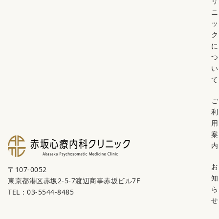
リ
ニ
ッ
ク
に
つ
い
て
ご
利
用
案
内
お
〒107-0052
知
東京都港区赤坂2-5-7渡辺商事赤坂ビル7F
ら
TEL：03-5544-8485
せ