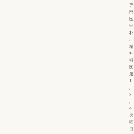
専
門
医
※
朴
:
精
神
科
医
第
1
,
3
,
4
火
曜
日