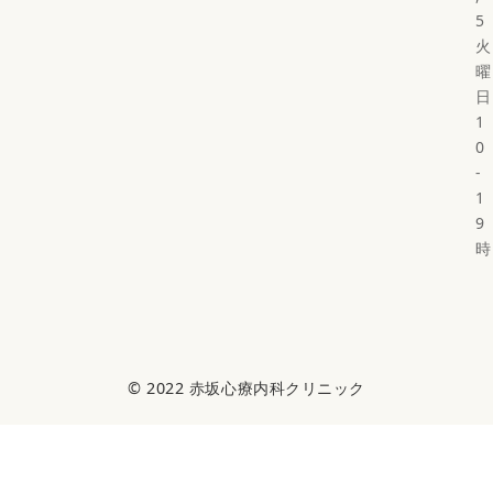
5
火
曜
日
1
0
-
1
9
時
© 2022
赤坂心療内科クリニック