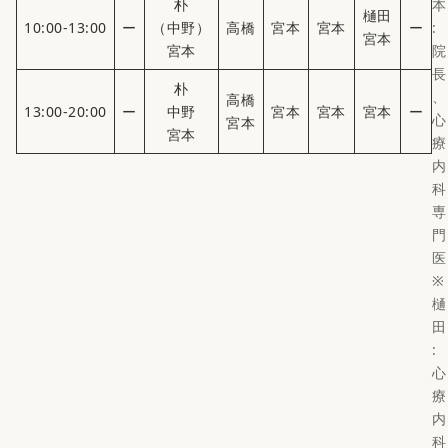
朴
本
樋田
10:00-13:00
ー
（中野）
高橋
宮本
宮本
ー
:
宮本
宮本
院
長
朴
、
高橋
13:00-20:00
ー
中野
宮本
宮本
宮本
ー
心
宮本
宮本
療
内
科
専
門
医
※
樋
田
:
心
療
内
科