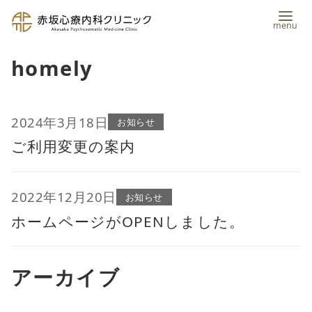
コ
homely
ン
テ
ン
2024年3月18日
お知らせ
ご利用変更の案内
ツ
へ
移
2022年12月20日
お知らせ
動
ホームページがOPENしました。
アーカイブ