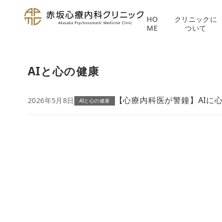
HO
クリニックに
ME
ついて
コ
ン
AIと心の健康
テ
ン
ツ
【心療内科医が警鐘】AIに
2026年5月8日
AIと心の健康
へ
移
動