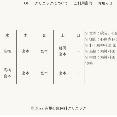
TOP
クリニックについて
ご利用案内
お知らせ
※ 宮本 : 院長、
水
木
金
土
日
※ 樋田 : 心療内
※ 朴 : 精神科医 第
樋田
高橋
宮本
宮本
ー
※ 高橋 : 精神科医
宮本
※ 中野 : 精神科医 
19時
高橋
宮本
宮本
宮本
ー
宮本
© 2022
赤坂心療内科クリニック