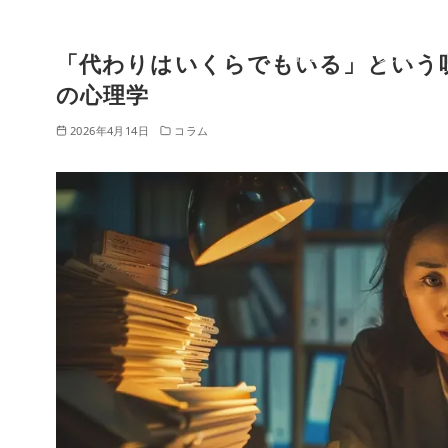
HO
クリニックに
ME
ついて
「代わりはいくらでもいる」という
コ
ン
の心理学
テ
2026年4月14日
コラム
ン
ツ
へ
移
動