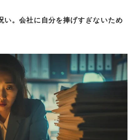
症
治療
症状から選ぶ治療法
ご利用
初めての
F
状
法
ガイド
案内
方へ
Q
呪い。会社に自分を捧げすぎないため