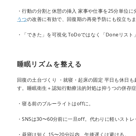
・行動の分割と休憩の挿入 家事や仕事を25分単位に
うつ
の改善に有効で、回復期の再発予防にも役立ちます
・「できた」を可視化 ToDoではなく「Doneリ
睡眠リズムを整える
回復の土台づくり ・就寝・起床の固定 平日も休日
す。睡眠衛生＋認知行動療法的対処は抑うつの併存症状
・寝る前のブルーライトはoffに。
・SNSは30〜60分前に一旦off。代わりに軽いスト
・昼寝は短く 15〜20分以内、午後遅くは避ける。