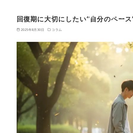
HO
クリニックに
ME
ついて
回復期に大切にしたい“自分のペース
コ
ン
2025年8月30日
コラム
テ
ン
ツ
へ
移
動