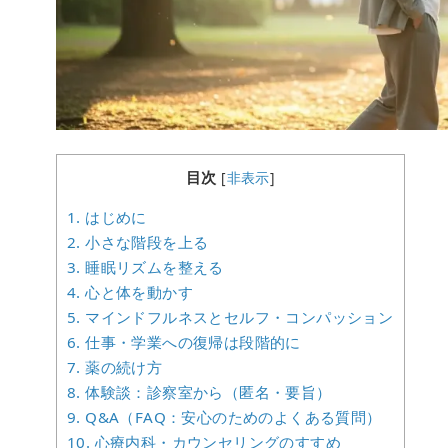
目次
[
非表示
]
1.
はじめに
2.
小さな階段を上る
3.
睡眠リズムを整える
4.
心と体を動かす
5.
マインドフルネスとセルフ・コンパッション
6.
仕事・学業への復帰は段階的に
7.
薬の続け方
8.
体験談：診察室から（匿名・要旨）
9.
Q&A（FAQ：安心のためのよくある質問）
10.
心療内科・カウンセリングのすすめ