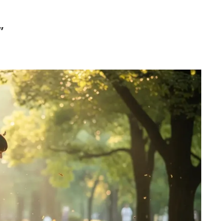
症
治療
症状から選ぶ治療法
ご利用
初めての
F
状
法
ガイド
案内
方へ
Q
”