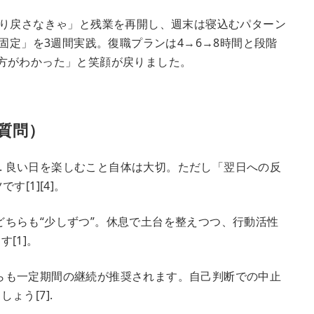
り戻さなきゃ」と残業を再開し、週末は寝込むパターン
床固定」を3週間実践。復職プランは4→6→8時間と段階
方がわかった」と笑顔が戻りました。
質問）
A. 良い日を楽しむこと自体は大切。ただし「翌日への反
[1][4]。
. どちらも“少しずつ”。休息で土台を整えつつ、行動活性
[1]。
てからも一定期間の継続が推奨されます。自己判断での中止
ょう[7].