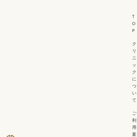
T
O
P
ク
リ
ニ
ッ
ク
に
つ
い
て
ご
利
用
案