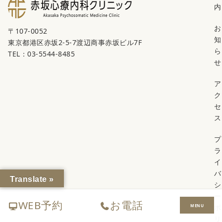
内
お
〒107-0052
知
東京都港区赤坂2-5-7渡辺商事赤坂ビル7F
ら
TEL：03-5544-8485
せ
ア
ク
セ
ス
プ
ラ
イ
バ
Translate »
シ
ー
WEB予約
お電話
MENU
ポ
リ