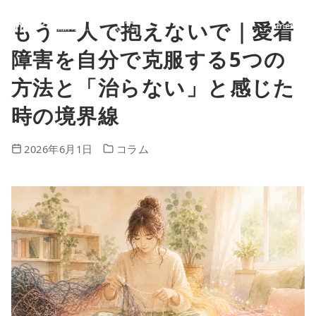
もう一人で抱えないで｜愛着
コ
ン
障害を自分で克服する5つの
テ
方法と「治らない」と感じた
ン
時の境界線
ツ
2026年6月1日
コラム
へ
移
動