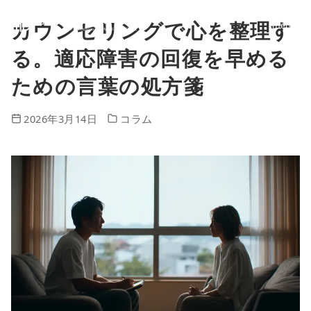
カウンセリングで心を整理す
コ
ン
る。適応障害の回復を早める
テ
ための言葉の処方箋
ン
2026年3月14日
コラム
ツ
へ
移
動