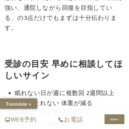
強い、通院しながら回復を目指してい
る、の3点だけでもまずは十分伝わりま
す。
受診の目安 早めに相談してほ
しいサイン
眠れない日が週に複数回 2週間以上
食事がとれない 体重が減る
Translate »
出勤前に吐き気や涙が出る
WEB予約
お電話
MENU
ミスが増え強い焦りが続く