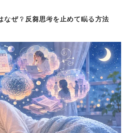
症
治療
症状から選ぶ治療法
ご利用
初めての
F
状
法
ガイド
案内
方へ
Q
はなぜ？反芻思考を止めて眠る方法