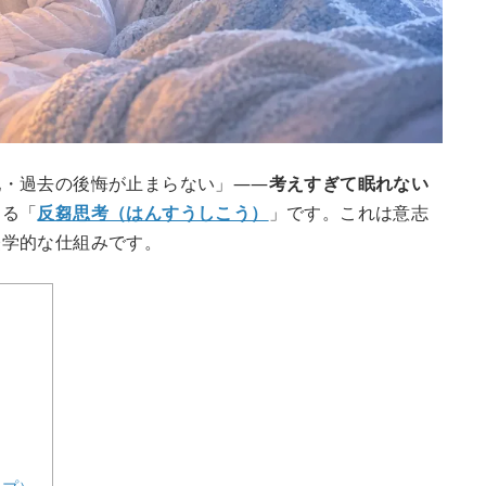
配・過去の後悔が止まらない」——
考えすぎて眠れない
する「
反芻思考（はんすうしこう）
」です。これは意志
経学的な仕組みです。