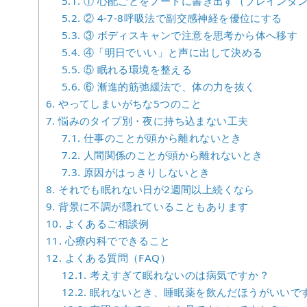
5.1.
① 心配ごとをノートに書き出す（ブレインダ
5.2.
② 4-7-8呼吸法で副交感神経を優位にする
5.3.
③ ボディスキャンで注意を思考から体へ移す
5.4.
④「明日でいい」と声に出して決める
5.5.
⑤ 眠れる環境を整える
5.6.
⑥ 漸進的筋弛緩法で、体の力を抜く
6.
やってしまいがちな5つのこと
7.
悩みのタイプ別・夜に持ち込まない工夫
7.1.
仕事のことが頭から離れないとき
7.2.
人間関係のことが頭から離れないとき
7.3.
原因がはっきりしないとき
8.
それでも眠れない日が2週間以上続くなら
9.
背景に不調が隠れていることもあります
10.
よくあるご相談例
11.
心療内科でできること
12.
よくある質問（FAQ）
12.1.
考えすぎて眠れないのは病気ですか？
12.2.
眠れないとき、睡眠薬を飲んだほうがいいで