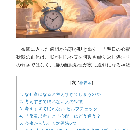
「布団に入った瞬間から頭が動き出す」「明日の心
状態の正体は、脳が同じ不安を何度も繰り返し処理
の弱さではなく、脳の自動処理が夜に過剰になる神
目次
[
非表示
]
1.
なぜ夜になると考えすぎてしまうのか
2.
考えすぎて眠れない人の特徴
3.
考えすぎて眠れない セルフチェック
4.
「反芻思考」と「心配」はどう違う？
5.
今夜から試せる対処法6つ