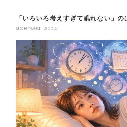
HO
クリニックに
ME
ついて
「いろいろ考えすぎて眠れない」の
コ
ン
2026年6月2日
コラム
テ
ン
ツ
へ
移
動