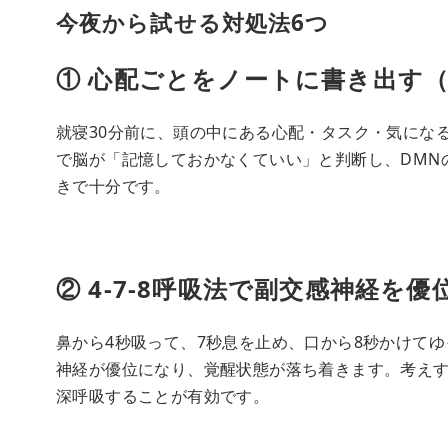
今夜から試せる対処法6つ
① 心配ごとをノートに書き出す
就寝30分前に、頭の中にある心配・タスク・気にな
で脳が「記憶しておかなくていい」と判断し、DMN
きで十分です。
② 4-7-8呼吸法で副交感神経を
鼻から4秒吸って、7秒息を止め、口から8秒かけて
神経が優位になり、覚醒状態が落ち着きます。考え
深呼吸することが有効です。