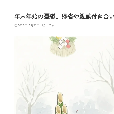
HO
クリニックに
ME
ついて
年末年始の憂鬱。帰省や親戚付き合
コ
ン
2025年12月22日
コラム
テ
ン
ツ
へ
移
動