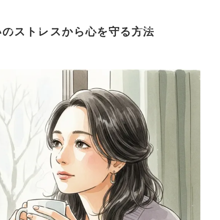
症
治療
症状から選ぶ治療法
ご利用
初めての
F
状
法
ガイド
案内
方へ
Q
いのストレスから心を守る方法