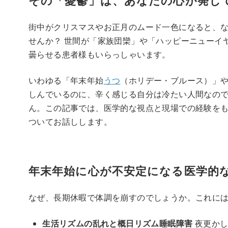
その「憂鬱」は、あなたの心が発して
街中がクリスマスやお正月のムード一色になると、
せんか？ 世間が「家族団欒」や「ハッピーニューイ
曇らせる患者様もいらっしゃいます。
いわゆる「年末年始
うつ
（ホリデー・ブルース）」や
しんでいるのに、辛く感じる自分は冷たい人間なので
ん。この記事では、医学的な視点と現場での経験を
ついてお話しします。
年末年始に心が不安定になる医学的
なぜ、長期休暇で体調を崩すのでしょうか。これに
生活リズムの乱れと概日リズム睡眠障害
夜更かし