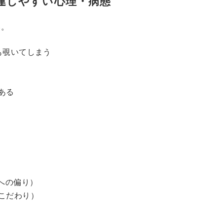
連しやすい心理・病態
い。
も覗いてしまう
ある
への偏り）
こだわり）