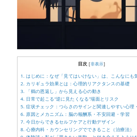
目次
[
非表示
]
1.
はじめに：なぜ「見てはいけない」は、こんなにも
2.
カリギュラ効果とは：心理的リアクタンスの基礎
3.
「鶴の恩返し」から見える心の動き
4.
日常で起こる“逆に見たくなる”場面とリスク
5.
症状チェック：つらさのサインと関連しやすい心理
6.
原因とメカニズム：脳の報酬系・不安回避・学習
7.
今日からできるセルフケアと行動デザイン
8.
心療内科・カウンセリングでできること（治療法）