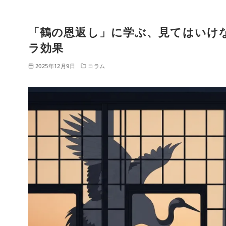
HO
クリニックに
ME
ついて
「鶴の恩返し」に学ぶ、見てはいけ
コ
ン
ラ効果
テ
2025年12月9日
コラム
ン
ツ
へ
移
動