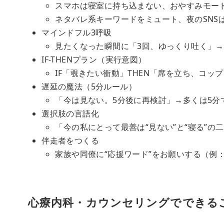
スマホは寝室に持ち込まない、おやすみモー
ネタバレ系キーワードをミュート、夜のSNSは
マインドフル3呼吸
見たくなった瞬間に「3回、ゆっくり吐く」
IF-THENプラン（実行意図）
IF「覗きたい衝動」THEN「席を立ち、コッ
遅延の魔法（5分ルール）
「今は見ない。5分後に再検討」→多くは5分
選択肢の言語化
「今の私にとって最善は“見ない”と“寝る”の
伴走者をつくる
家族や同僚に“応援ワード”をお願いする（例
心療内科・カウンセリングでできる