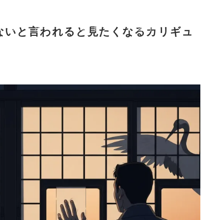
症
治療
症状から選ぶ治療法
ご利用
初めての
F
状
法
ガイド
案内
方へ
Q
ないと言われると見たくなるカリギュ