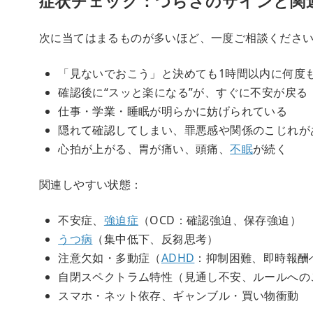
症状チェック：つらさのサインと関
次に当てはまるものが多いほど、一度ご相談くださ
「見ないでおこう」と決めても1時間以内に何度
確認後に“スッと楽になる”が、すぐに不安が戻る
仕事・学業・睡眠が明らかに妨げられている
隠れて確認してしまい、罪悪感や関係のこじれが
心拍が上がる、胃が痛い、頭痛、
不眠
が続く
関連しやすい状態：
不安症、
強迫症
（OCD：確認強迫、保存強迫）
うつ病
（集中低下、反芻思考）
注意欠如・多動症（
ADHD
：抑制困難、即時報酬
自閉スペクトラム特性（見通し不安、ルールへの
スマホ・ネット依存、ギャンブル・買い物衝動