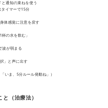
ドと通知の束ねを使う
タイマーで15分
→身体感覚に注意を戻す
プ1杯の水を飲む」
で波が弱まる
二択」と声に出す
：「いま、5分ルール発動ね」）
こと（治療法）