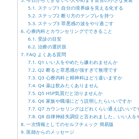
5.
今日からできる いい人やめます宣言の小さな実装
5.1.
ステップ1 自分の境界線を見える化する
5.2.
ステップ2 断り方のテンプレを持つ
5.3.
ステップ3 罪悪感の波をやり過ごす
6.
心療内科とカウンセリングでできること
6.1.
受診の目安
6.2.
治療の選択肢
7.
FAQ よくある質問
7.1.
Q1 いい人をやめたら嫌われませんか
7.2.
Q2 断ると罪悪感が強すぎて無理です
7.3.
Q3 心療内科と精神科はどう違いますか
7.4.
Q4 薬は飲みたくありません
7.5.
Q5 HSP気質だと治りませんか
7.6.
Q6 家族や職場にどう説明したらいいですか
7.7.
Q7 カウンセリングはどれくらい通えばいいで
7.8.
Q8 自律神経失調症と言われました。いい人を
8.
一次情報としてのセルフチェック 簡易版
9.
医師からのメッセージ