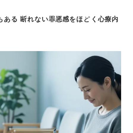
症
治療
症状から選ぶ治療法
ご利用
初めての
F
状
法
ガイド
案内
方へ
Q
もある 断れない罪悪感をほどく心療内