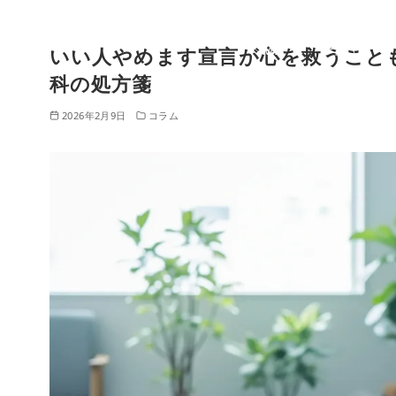
HO
クリニックに
ME
ついて
いい人やめます宣言が心を救うこと
コ
ン
科の処方箋
テ
2026年2月9日
コラム
ン
ツ
へ
移
動