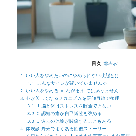
目次
[
非表示
]
1.
いい人をやめたいのにやめられない状態とは
1.1.
こんなサインが続いていませんか
2.
いい人をやめる ＝ わがまま ではありません
3.
心が苦しくなるメカニズムを医師目線で整理
3.1.
1 脳と体はストレスを貯金できない
3.2.
2 認知の癖が自己犠牲を強める
3.3.
3 過去の体験が関係することもある
4.
体験談 外来でよくある回復ストーリー