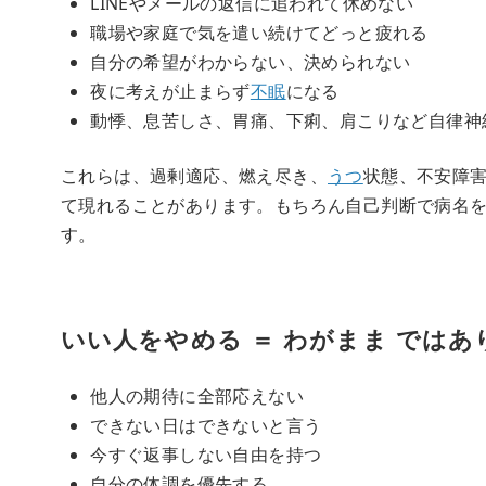
LINEやメールの返信に追われて休めない
職場や家庭で気を遣い続けてどっと疲れる
自分の希望がわからない、決められない
夜に考えが止まらず
不眠
になる
動悸、息苦しさ、胃痛、下痢、肩こりなど自律神
これらは、過剰適応、燃え尽き、
うつ
状態、不安障
て現れることがあります。もちろん自己判断で病名
す。
いい人をやめる ＝ わがまま ではあ
他人の期待に全部応えない
できない日はできないと言う
今すぐ返事しない自由を持つ
自分の体調を優先する