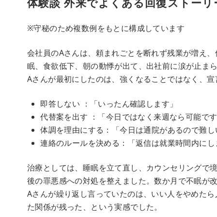
体験談 外来でよくある回復ストーリ
※守秘のため複数例をもとに構成しています
会社員のAさんは、頼まれごとを断れず残業が増え、
眠、食欲低下、朝の動悸が出て、出社前に涙が止ま
Aさんが最初にしたのは、強くなることではなく、宣
即答しない ：「いったん確認します」
代替案を出す ：「今日ではなく来週なら可能で
体調を理由にする：「今日は通院があるので難し
連絡のルールを決める：「返信は就業時間内にし
治療としては、睡眠を立て直し、カウンセリングで
後の罪悪感への対処を整えました。数か月で不眠が
Aさんが繰り返し言っていたのは、いい人をやめたら
た関係が残った、という実感でした。