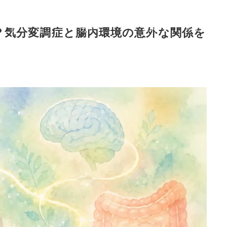
症
治療
症状から選ぶ治療法
ご利用
初めての
F
状
法
ガイド
案内
方へ
Q
？気分変調症と腸内環境の意外な関係を