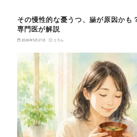
HO
クリニックに
ME
ついて
その慢性的な憂うつ、腸が原因かも
コ
ン
専門医が解説
テ
2026年5月21日
コラム
ン
ツ
へ
移
動