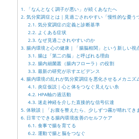
1.
「なんとなく調子が悪い」が続くあなたへ
2.
気分変調症とは｜見過ごされやすい「慢性的な憂う
2.1.
気分変調症の定義と診断基準
2.2.
よくある症状
2.3.
なぜ見過ごされやすいのか
3.
腸内環境と心の健康｜「腸脳相関」という新しい視
3.1.
腸は「第二の脳」と呼ばれる理由
3.2.
腸内細菌叢（腸内フローラ）の役割
3.3.
最新の研究が示すエビデンス
4.
腸内環境の乱れが気分変調症を悪化させるメカニズ
4.1.
炎症仮説｜心と体をつなぐ見えない糸
4.2.
HPA軸の過活動
4.3.
迷走神経を介した直接的な信号伝達
5.
体験談｜「お腹を整えたら、少しずつ霧が晴れてき
6.
日常でできる腸内環境改善のセルフケア
6.1.
食事で腸を育てる
6.2.
運動で腸と脳をつなぐ