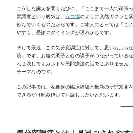
こうした訴えを聞くたびに、「ここまで一人で頑張
変調症という病気は、
うつ病
のように突然ガクッと
蝕んでいくものだからです。ご本人にとっては「こ
やすく、受診のタイミングが遅れがちです。
そして最近、この気分変調症に対して、思いもよら
境」です。お腹の調子と心の調子がつながっている
れは決してオカルトや民間療法の話ではありません
テーマなのです。
この記事では、私自身の臨床経験と最新の研究知見
できるだけ噛み砕いてお話ししたいと思います。
気分変調症とは｜見過ごされやす