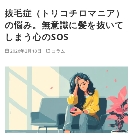
抜毛症（トリコチロマニア）
コ
ン
の悩み。無意識に髪を抜いて
テ
しまう心のSOS
ン
2026年2月18日
コラム
ツ
へ
移
動